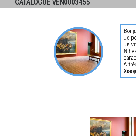
CATALOGUE VEN0003455
Bonjo
Je pe
Je vo
N’hés
carac
A trè
Xiaoj