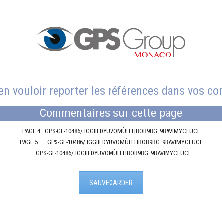
en vouloir reporter les références dans vos 
Commentaires sur cette page
PAGE 4 : GPS-GL-10486/ IGGIIFDYUVOMÙH HBOB9BG¨9BAVIMYCLUCL
PAGE 5 : – GPS-GL-10486/ IGGIIFDYUVOMÙH HBOB9BG¨9BAVIMYCLUCL
– GPS-GL-10486/ IGGIIFDYUVOMÙH HBOB9BG¨9BAVIMYCLUCL
SAUVEGARDER