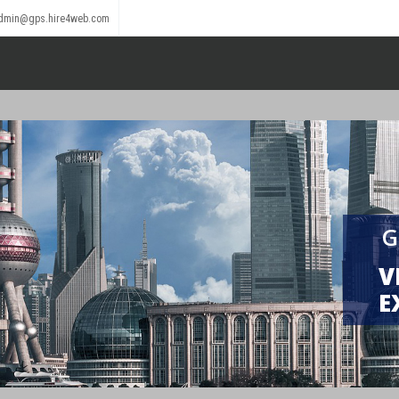
dmin@gps.hire4web.com
G
V
E