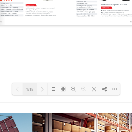
1/18
Loading PDF 37% ...