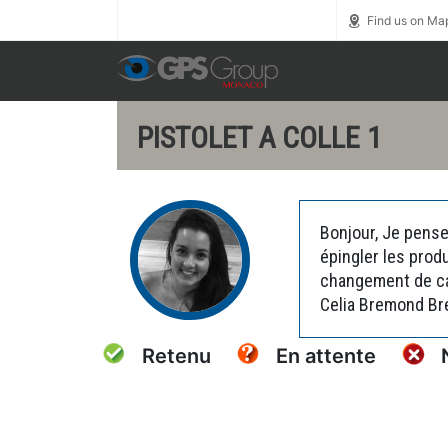
Call us toll free
0800 1800 900
Find us on Ma
PISTOLET A COLLE 1
Bonjour, Je pense
épingler les prod
changement de car
Celia Bremond B
Retenu
En attente