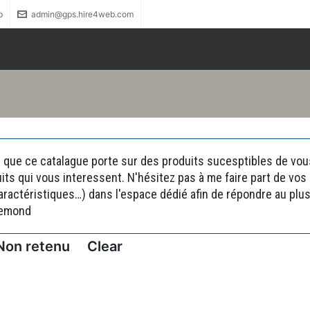
p
admin@gps.hire4web.com
 que ce catalague porte sur des produits sucesptibles de vous 
uits qui vous interessent. N'hésitez pas à me faire part de vo
actéristiques…) dans l'espace dédié afin de répondre au plus 
remond
Non retenu
Clear