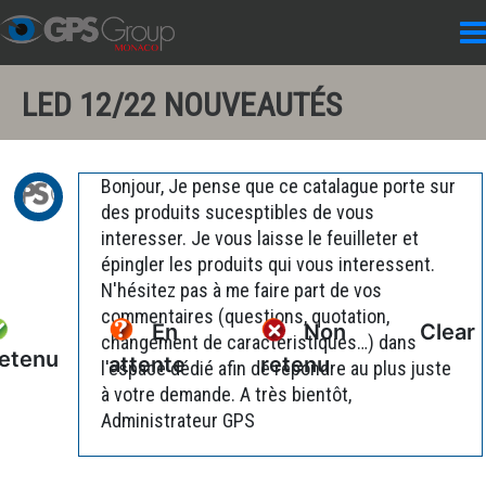
LED 12/22 NOUVEAUTÉS
Bonjour, Je pense que ce catalague porte sur
des produits sucesptibles de vous
interesser. Je vous laisse le feuilleter et
épingler les produits qui vous interessent.
N'hésitez pas à me faire part de vos
commentaires (questions, quotation,
En
Non
Clear
changement de caractéristiques…) dans
etenu
attente
retenu
l'espace dédié afin de répondre au plus juste
à votre demande. A très bientôt,
Administrateur GPS