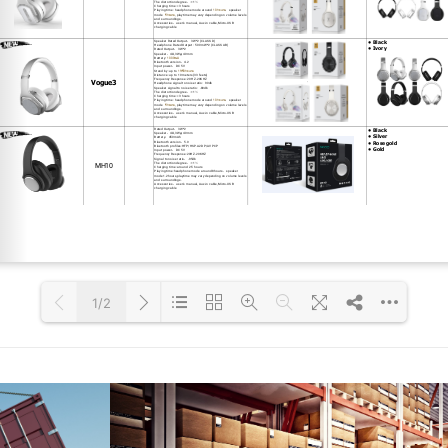
1/2
Loading PDF 106% ...