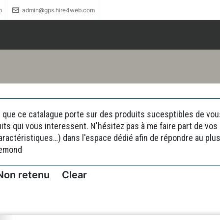
p
admin@gps.hire4web.com
 que ce catalague porte sur des produits sucesptibles de vous 
uits qui vous interessent. N'hésitez pas à me faire part de vo
actéristiques…) dans l'espace dédié afin de répondre au plus 
remond
Non retenu
Clear