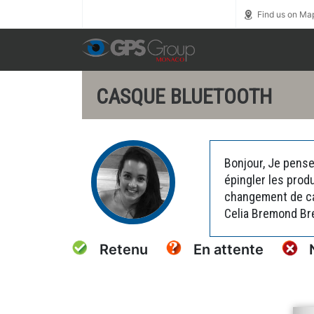
Call us toll free
0800 1800 900
Find us on Ma
CASQUE BLUETOOTH
Bonjour, Je pense
épingler les prod
changement de car
Celia Bremond B
Retenu
En attente