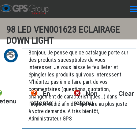
98 LED VEN001623 ECLAIRAGE
DOWN LIGHT
Bonjour, Je pense que ce catalague porte sur
des produits sucesptibles de vous
interesser. Je vous laisse le feuilleter et
épingler les produits qui vous interessent.
N'hésitez pas à me faire part de vos
commentaires (questions, quotation,
En
Non
Clear
changement de caractéristiques…) dans
etenu
attente
retenu
l'espace dédié afin de répondre au plus juste
à votre demande. A très bientôt,
Administrateur GPS