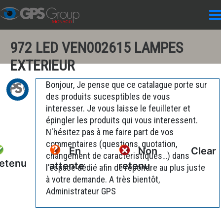
972 LED VEN002615 LAMPES
EXTERIEUR
Bonjour, Je pense que ce catalague porte sur
des produits sucesptibles de vous
interesser. Je vous laisse le feuilleter et
épingler les produits qui vous interessent.
N'hésitez pas à me faire part de vos
commentaires (questions, quotation,
En
Non
Clear
changement de caractéristiques…) dans
etenu
attente
retenu
l'espace dédié afin de répondre au plus juste
à votre demande. A très bientôt,
Administrateur GPS