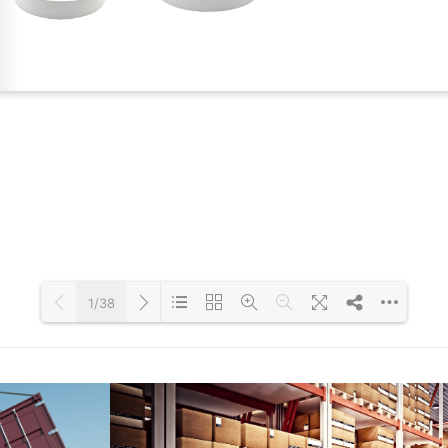
1/38
Loading PDF 96% ...