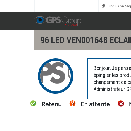
Call us toll free
0800 1800 900
Find us on Ma
96 LED VEN001648 ECLAI
Bonjour, Je pense
épingler les prod
changement de car
Administrateur G
Retenu
En attente