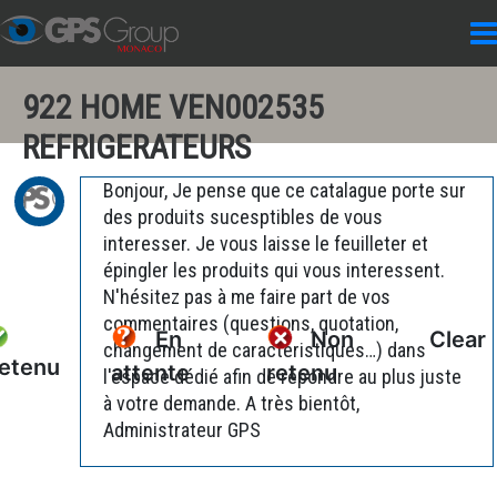
922 HOME VEN002535
REFRIGERATEURS
Bonjour, Je pense que ce catalague porte sur
des produits sucesptibles de vous
interesser. Je vous laisse le feuilleter et
épingler les produits qui vous interessent.
N'hésitez pas à me faire part de vos
commentaires (questions, quotation,
En
Non
Clear
changement de caractéristiques…) dans
etenu
attente
retenu
l'espace dédié afin de répondre au plus juste
à votre demande. A très bientôt,
Administrateur GPS