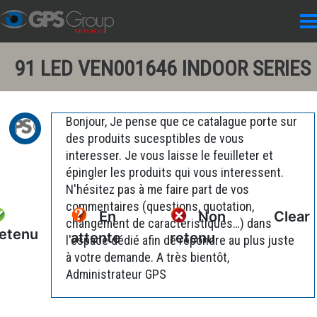
91 LED VEN001646 INDOOR SERIES
Bonjour, Je pense que ce catalague porte sur
des produits sucesptibles de vous
interesser. Je vous laisse le feuilleter et
épingler les produits qui vous interessent.
N'hésitez pas à me faire part de vos
commentaires (questions, quotation,
En
Non
Clear
changement de caractéristiques…) dans
etenu
attente
retenu
l'espace dédié afin de répondre au plus juste
à votre demande. A très bientôt,
Administrateur GPS