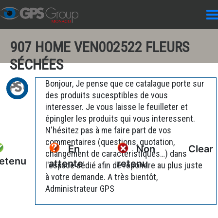
907 HOME VEN002522 FLEURS
SÉCHÉES
Bonjour, Je pense que ce catalague porte sur
des produits sucesptibles de vous
interesser. Je vous laisse le feuilleter et
épingler les produits qui vous interessent.
N'hésitez pas à me faire part de vos
commentaires (questions, quotation,
En
Non
Clear
changement de caractéristiques…) dans
etenu
attente
retenu
l'espace dédié afin de répondre au plus juste
à votre demande. A très bientôt,
Administrateur GPS