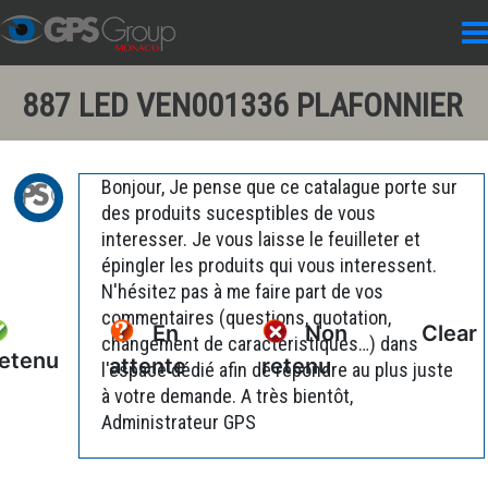
887 LED VEN001336 PLAFONNIER
Bonjour, Je pense que ce catalague porte sur
des produits sucesptibles de vous
interesser. Je vous laisse le feuilleter et
épingler les produits qui vous interessent.
N'hésitez pas à me faire part de vos
commentaires (questions, quotation,
En
Non
Clear
changement de caractéristiques…) dans
etenu
attente
retenu
l'espace dédié afin de répondre au plus juste
à votre demande. A très bientôt,
Administrateur GPS