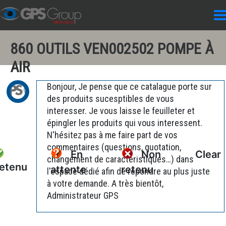
860 OUTILS VEN002502 POMPE À
AIR
Bonjour, Je pense que ce catalague porte sur
des produits sucesptibles de vous
interesser. Je vous laisse le feuilleter et
épingler les produits qui vous interessent.
N'hésitez pas à me faire part de vos
commentaires (questions, quotation,
En
Non
Clear
changement de caractéristiques…) dans
etenu
attente
retenu
l'espace dédié afin de répondre au plus juste
à votre demande. A très bientôt,
Administrateur GPS