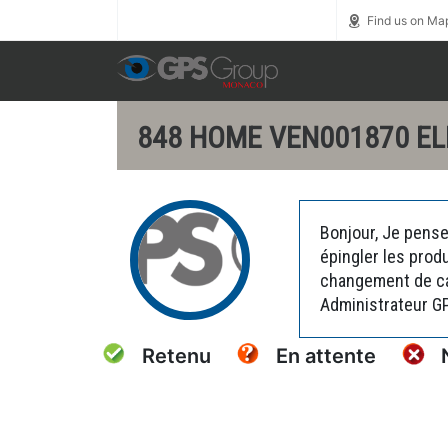
Call us toll free
0800 1800 900
Find us on Ma
848 HOME VEN001870 E
Bonjour, Je pense
épingler les prod
changement de car
Administrateur G
Retenu
En attente