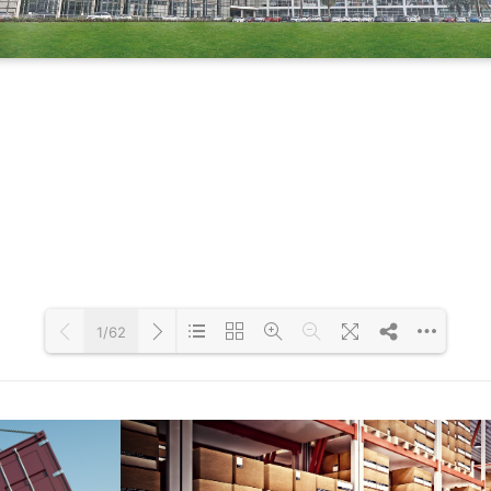
1/62
Loading PDF 26% ...