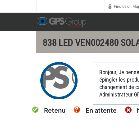
Call us toll free
0800 1800 900
Find us on Ma
838 LED VEN002480 SOLA
Bonjour, Je pense
épingler les prod
changement de car
Administrateur G
Retenu
En attente