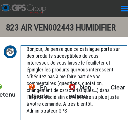
823 AIR VEN002443 HUMIDIFIER
Bonjour, Je pense que ce catalague porte sur
des produits sucesptibles de vous
interesser. Je vous laisse le feuilleter et
épingler les produits qui vous interessent.
N'hésitez pas à me faire part de vos
commentaires (questions, quotation,
En
Non
Clear
changement de caractéristiques…) dans
etenu
attente
retenu
l'espace dédié afin de répondre au plus juste
à votre demande. A très bientôt,
Administrateur GPS