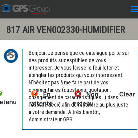
817 AIR VEN002330-HUMIDIFIER
Bonjour, Je pense que ce catalague porte sur
des produits sucesptibles de vous
interesser. Je vous laisse le feuilleter et
épingler les produits qui vous interessent.
N'hésitez pas à me faire part de vos
commentaires (questions, quotation,
En
Non
Clear
changement de caractéristiques…) dans
etenu
attente
retenu
l'espace dédié afin de répondre au plus juste
à votre demande. A très bientôt,
Administrateur GPS