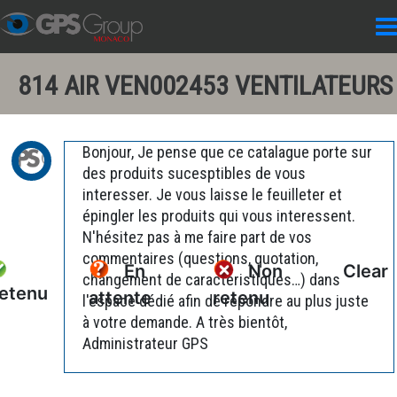
814 AIR VEN002453 VENTILATEURS
Bonjour, Je pense que ce catalague porte sur
des produits sucesptibles de vous
interesser. Je vous laisse le feuilleter et
épingler les produits qui vous interessent.
N'hésitez pas à me faire part de vos
commentaires (questions, quotation,
En
Non
Clear
changement de caractéristiques…) dans
etenu
attente
retenu
l'espace dédié afin de répondre au plus juste
à votre demande. A très bientôt,
Administrateur GPS