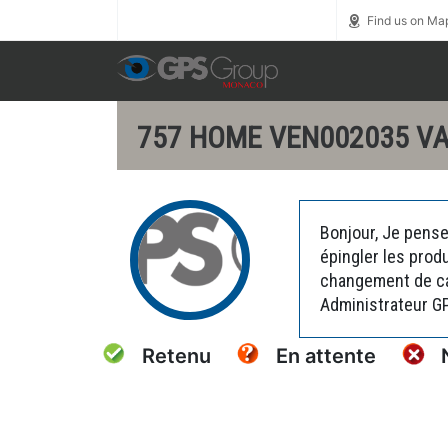
Call us toll free
0800 1800 900
Find us on Ma
757 HOME VEN002035 VA
Bonjour, Je pense
épingler les prod
changement de car
Administrateur G
Retenu
En attente