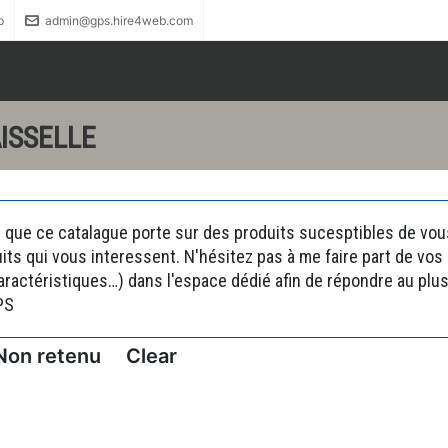
p
admin@gps.hire4web.com
ISSELLE
 que ce catalague porte sur des produits sucesptibles de vous 
uits qui vous interessent. N'hésitez pas à me faire part de vo
actéristiques…) dans l'espace dédié afin de répondre au plus 
PS
Non retenu
Clear