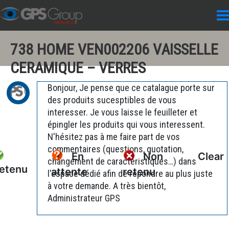
738 HOME VEN002206 VAISSELLE
CERAMIQUE – VERRES
Bonjour, Je pense que ce catalague porte sur
des produits sucesptibles de vous
interesser. Je vous laisse le feuilleter et
épingler les produits qui vous interessent.
N'hésitez pas à me faire part de vos
commentaires (questions, quotation,
En
Non
Clear
changement de caractéristiques…) dans
etenu
attente
retenu
l'espace dédié afin de répondre au plus juste
à votre demande. A très bientôt,
Administrateur GPS