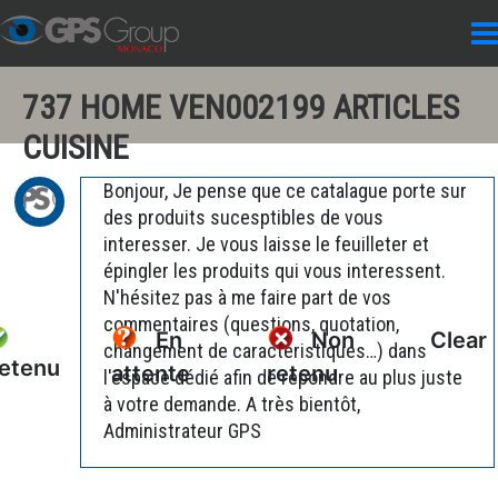
737 HOME VEN002199 ARTICLES
CUISINE
Bonjour, Je pense que ce catalague porte sur
des produits sucesptibles de vous
interesser. Je vous laisse le feuilleter et
épingler les produits qui vous interessent.
N'hésitez pas à me faire part de vos
commentaires (questions, quotation,
En
Non
Clear
changement de caractéristiques…) dans
etenu
attente
retenu
l'espace dédié afin de répondre au plus juste
à votre demande. A très bientôt,
Administrateur GPS