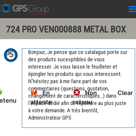
724 PRO VEN000888 METAL BOX
Bonjour, Je pense que ce catalague porte sur
des produits sucesptibles de vous
interesser. Je vous laisse le feuilleter et
épingler les produits qui vous interessent.
N'hésitez pas à me faire part de vos
commentaires (questions, quotation,
En
Non
Clear
changement de caractéristiques…) dans
etenu
attente
retenu
l'espace dédié afin de répondre au plus juste
à votre demande. A très bientôt,
Administrateur GPS