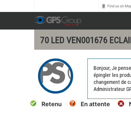
Call us toll free
0800 1800 900
Find us on Ma
70 LED VEN001676 ECLA
Bonjour, Je pense
épingler les prod
changement de car
Administrateur G
Retenu
En attente