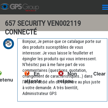
657 SECURITY VEN002119
CONNECTÉ
Bonjour, Je pense que ce catalague porte sur
des produits sucesptibles de vous
interesser. Je vous laisse le feuilleter et
épingler les produits qui vous interessent.
N'hésitez pas à me faire part de vos
commentaires (questions, quotation,
En
Non
Clear
changement de caractéristiques…) dans
etenu
attente
retenu
l'espace dédié afin de répondre au plus juste
à votre demande. A très bientôt,
Administrateur GPS