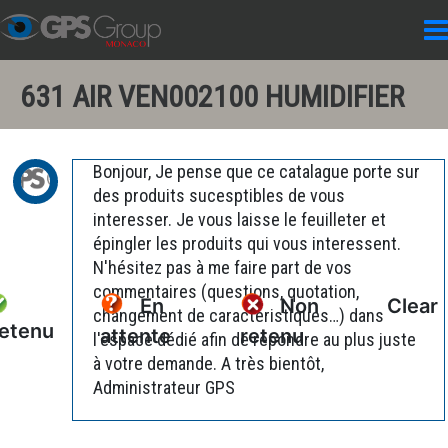
631 AIR VEN002100 HUMIDIFIER
Bonjour, Je pense que ce catalague porte sur
des produits sucesptibles de vous
interesser. Je vous laisse le feuilleter et
épingler les produits qui vous interessent.
N'hésitez pas à me faire part de vos
commentaires (questions, quotation,
En
Non
Clear
changement de caractéristiques…) dans
etenu
attente
retenu
l'espace dédié afin de répondre au plus juste
à votre demande. A très bientôt,
Administrateur GPS