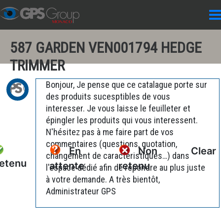
587 GARDEN VEN001794 HEDGE
TRIMMER
Bonjour, Je pense que ce catalague porte sur
des produits sucesptibles de vous
interesser. Je vous laisse le feuilleter et
épingler les produits qui vous interessent.
N'hésitez pas à me faire part de vos
commentaires (questions, quotation,
En
Non
Clear
changement de caractéristiques…) dans
etenu
attente
retenu
l'espace dédié afin de répondre au plus juste
à votre demande. A très bientôt,
Administrateur GPS