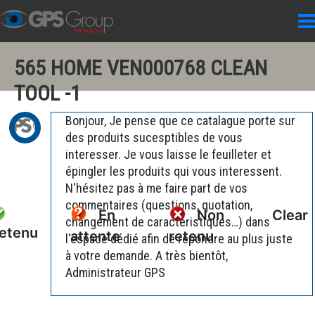
565 HOME VEN000768 CLEAN
TOOL -1
Bonjour, Je pense que ce catalague porte sur
des produits sucesptibles de vous
interesser. Je vous laisse le feuilleter et
épingler les produits qui vous interessent.
N'hésitez pas à me faire part de vos
commentaires (questions, quotation,
En
Non
Clear
changement de caractéristiques…) dans
etenu
attente
retenu
l'espace dédié afin de répondre au plus juste
à votre demande. A très bientôt,
Administrateur GPS