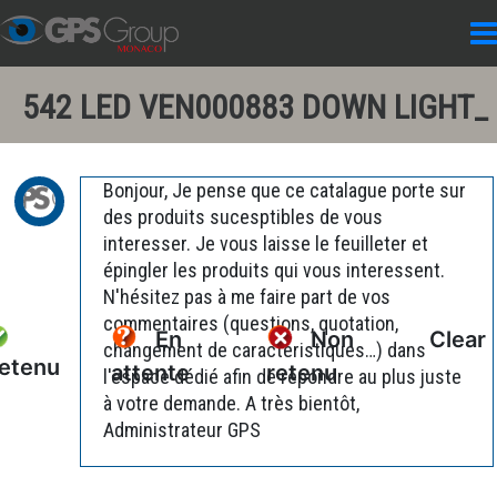
542 LED VEN000883 DOWN LIGHT_
Bonjour, Je pense que ce catalague porte sur
des produits sucesptibles de vous
interesser. Je vous laisse le feuilleter et
épingler les produits qui vous interessent.
N'hésitez pas à me faire part de vos
commentaires (questions, quotation,
En
Non
Clear
changement de caractéristiques…) dans
etenu
attente
retenu
l'espace dédié afin de répondre au plus juste
à votre demande. A très bientôt,
Administrateur GPS