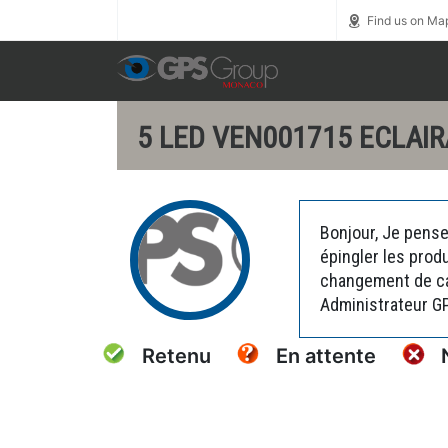
Call us toll free
0800 1800 900
Find us on Ma
5 LED VEN001715 ECLAIR
Bonjour, Je pense
épingler les prod
changement de car
Administrateur G
Retenu
En attente