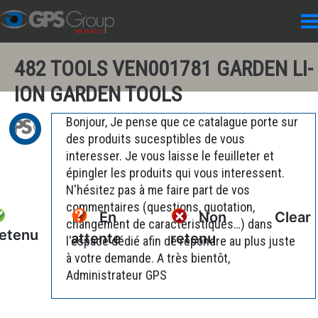
482 TOOLS VEN001781 GARDEN LI-
ION GARDEN TOOLS
Bonjour, Je pense que ce catalague porte sur
des produits sucesptibles de vous
interesser. Je vous laisse le feuilleter et
épingler les produits qui vous interessent.
N'hésitez pas à me faire part de vos
commentaires (questions, quotation,
En
Non
Clear
changement de caractéristiques…) dans
etenu
attente
retenu
l'espace dédié afin de répondre au plus juste
à votre demande. A très bientôt,
Administrateur GPS