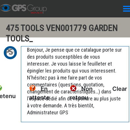
475 TOOLS VEN001779 GARDEN
TOOLS_
Bonjour, Je pense que ce catalague porte sur
des produits sucesptibles de vous
interesser. Je vous laisse le feuilleter et
épingler les produits qui vous interessent.
N'hésitez pas à me faire part de vos
commentaires (questions, quotation,
En
Non
Clear
changement de caractéristiques…) dans
etenu
attente
retenu
l'espace dédié afin de répondre au plus juste
à votre demande. A très bientôt,
Administrateur GPS