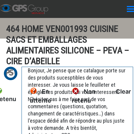
464 HOME VEN001993 CUISINE
SACS ET EMBALLAGES
ALIMENTAIRES SILICONE – PEVA –
CIRE D’ABEILLE
Bonjour, Je pense que ce catalague porte sur
des produits sucesptibles de vous
interesser. Je vous laisse le feuilleter et
En
Non
Clear
épingler les produits qui vous interessent.
etenu
N'hésitez pas à me faire part de vos
attente
retenu
commentaires (questions, quotation,
changement de caractéristiques…) dans
l'espace dédié afin de répondre au plus juste
à votre demande. A très bientôt,