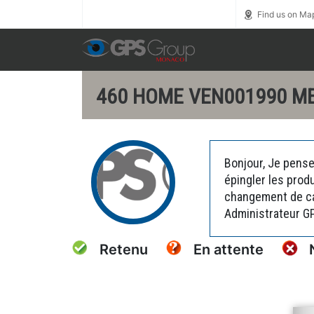
Call us toll free
0800 1800 900
Find us on Ma
460 HOME VEN001990 M
Bonjour, Je pense
épingler les prod
changement de car
Administrateur G
Retenu
En attente