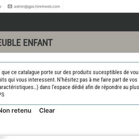
p
admin@gps.hire4web.com
EUBLE ENFANT
 que ce catalague porte sur des produits sucesptibles de vous 
uits qui vous interessent. N'hésitez pas à me faire part de vo
actéristiques…) dans l'espace dédié afin de répondre au plus 
PS
Non retenu
Clear