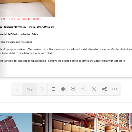
1/8
Loading PDF 104% ...