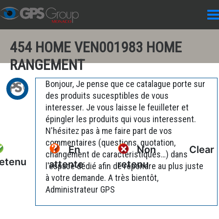
454 HOME VEN001983 HOME
RANGEMENT
Bonjour, Je pense que ce catalague porte sur
des produits sucesptibles de vous
interesser. Je vous laisse le feuilleter et
épingler les produits qui vous interessent.
N'hésitez pas à me faire part de vos
commentaires (questions, quotation,
En
Non
Clear
changement de caractéristiques…) dans
etenu
attente
retenu
l'espace dédié afin de répondre au plus juste
à votre demande. A très bientôt,
Administrateur GPS