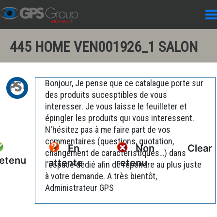
445 HOME VEN001926_1 SALON
Bonjour, Je pense que ce catalague porte sur
des produits sucesptibles de vous
interesser. Je vous laisse le feuilleter et
épingler les produits qui vous interessent.
N'hésitez pas à me faire part de vos
commentaires (questions, quotation,
En
Non
Clear
changement de caractéristiques…) dans
etenu
attente
retenu
l'espace dédié afin de répondre au plus juste
à votre demande. A très bientôt,
Administrateur GPS