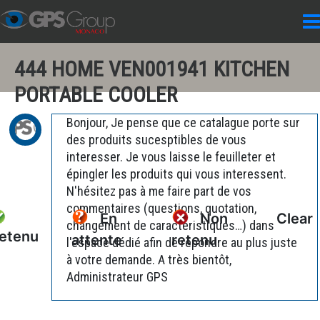
444 HOME VEN001941 KITCHEN
PORTABLE COOLER
Bonjour, Je pense que ce catalague porte sur
des produits sucesptibles de vous
interesser. Je vous laisse le feuilleter et
épingler les produits qui vous interessent.
N'hésitez pas à me faire part de vos
commentaires (questions, quotation,
En
Non
Clear
changement de caractéristiques…) dans
etenu
attente
retenu
l'espace dédié afin de répondre au plus juste
à votre demande. A très bientôt,
Administrateur GPS