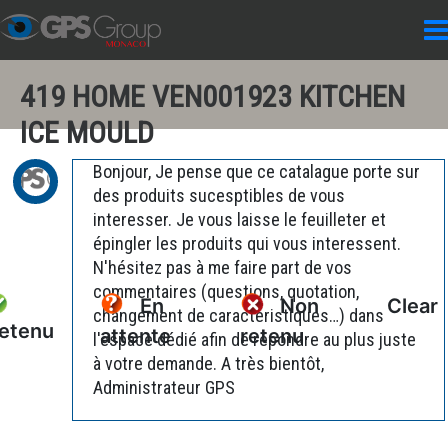
419 HOME VEN001923 KITCHEN
ICE MOULD
Bonjour, Je pense que ce catalague porte sur
des produits sucesptibles de vous
interesser. Je vous laisse le feuilleter et
épingler les produits qui vous interessent.
N'hésitez pas à me faire part de vos
commentaires (questions, quotation,
En
Non
Clear
changement de caractéristiques…) dans
etenu
attente
retenu
l'espace dédié afin de répondre au plus juste
à votre demande. A très bientôt,
Administrateur GPS