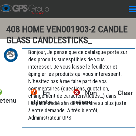
408 HOME VEN001903-2 CANDLE
GLASS CANDLESTICKS_
Bonjour, Je pense que ce catalague porte sur
des produits sucesptibles de vous
interesser. Je vous laisse le feuilleter et
épingler les produits qui vous interessent.
N'hésitez pas à me faire part de vos
commentaires (questions, quotation,
En
Non
Clear
changement de caractéristiques…) dans
etenu
attente
retenu
l'espace dédié afin de répondre au plus juste
à votre demande. A très bientôt,
Administrateur GPS