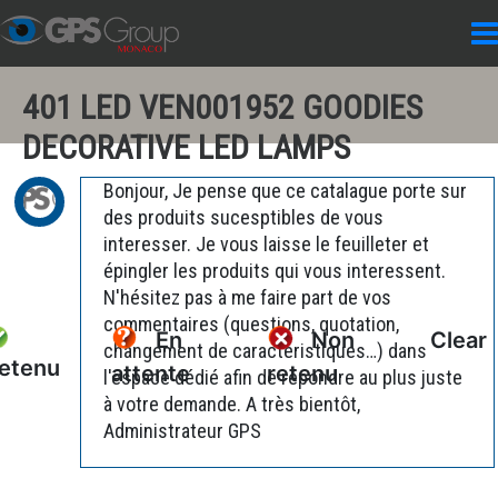
401 LED VEN001952 GOODIES
DECORATIVE LED LAMPS
Bonjour, Je pense que ce catalague porte sur
des produits sucesptibles de vous
interesser. Je vous laisse le feuilleter et
épingler les produits qui vous interessent.
N'hésitez pas à me faire part de vos
commentaires (questions, quotation,
En
Non
Clear
changement de caractéristiques…) dans
etenu
attente
retenu
l'espace dédié afin de répondre au plus juste
à votre demande. A très bientôt,
Administrateur GPS