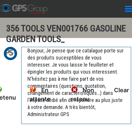
356 TOOLS VEN001766 GASOLINE
GARDEN TOOLS_
Bonjour, Je pense que ce catalague porte sur
des produits sucesptibles de vous
interesser. Je vous laisse le feuilleter et
épingler les produits qui vous interessent.
N'hésitez pas à me faire part de vos
commentaires (questions, quotation,
En
Non
Clear
changement de caractéristiques…) dans
etenu
attente
retenu
l'espace dédié afin de répondre au plus juste
à votre demande. A très bientôt,
Administrateur GPS