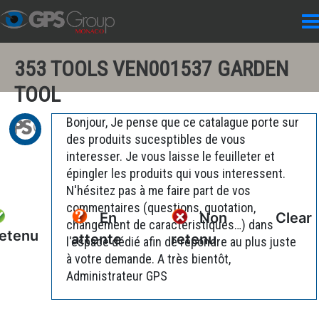
353 TOOLS VEN001537 GARDEN
TOOL
Bonjour, Je pense que ce catalague porte sur
des produits sucesptibles de vous
interesser. Je vous laisse le feuilleter et
épingler les produits qui vous interessent.
N'hésitez pas à me faire part de vos
commentaires (questions, quotation,
En
Non
Clear
changement de caractéristiques…) dans
etenu
attente
retenu
l'espace dédié afin de répondre au plus juste
à votre demande. A très bientôt,
Administrateur GPS