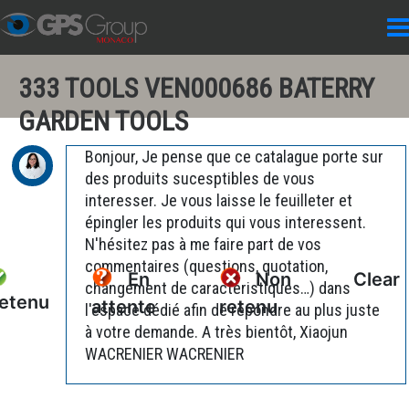
333 TOOLS VEN000686 BATERRY
GARDEN TOOLS
Bonjour, Je pense que ce catalague porte sur
des produits sucesptibles de vous
interesser. Je vous laisse le feuilleter et
épingler les produits qui vous interessent.
N'hésitez pas à me faire part de vos
commentaires (questions, quotation,
En
Non
Clear
changement de caractéristiques…) dans
etenu
attente
retenu
l'espace dédié afin de répondre au plus juste
à votre demande. A très bientôt, Xiaojun
WACRENIER WACRENIER