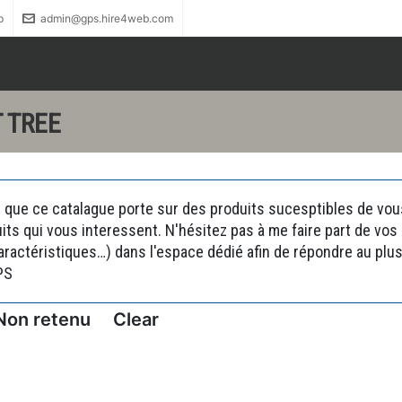
p
admin@gps.hire4web.com
 TREE
 que ce catalague porte sur des produits sucesptibles de vous 
uits qui vous interessent. N'hésitez pas à me faire part de vo
actéristiques…) dans l'espace dédié afin de répondre au plus 
PS
Non retenu
Clear