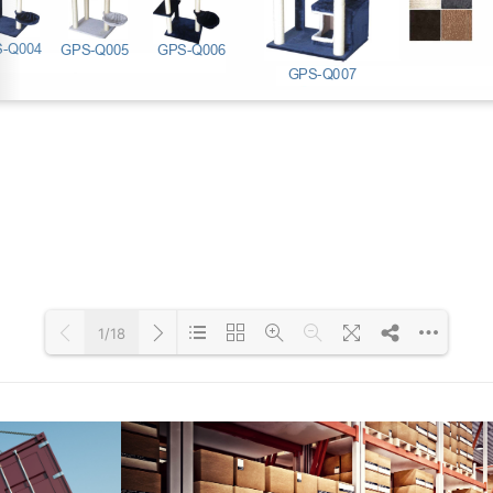
1/18
Loading PDF 48% ...