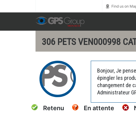
Call us toll free
0800 1800 900
Find us on Ma
306 PETS VEN000998 CAT
Bonjour, Je pense
épingler les prod
changement de car
Administrateur G
Retenu
En attente