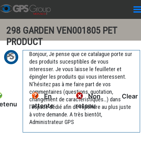
298 GARDEN VEN001805 PET
PRODUCT
Bonjour, Je pense que ce catalague porte sur
des produits sucesptibles de vous
interesser. Je vous laisse le feuilleter et
épingler les produits qui vous interessent.
N'hésitez pas à me faire part de vos
commentaires (questions, quotation,
En
Non
Clear
changement de caractéristiques…) dans
etenu
attente
retenu
l'espace dédié afin de répondre au plus juste
à votre demande. A très bientôt,
Administrateur GPS