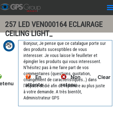
257 LED VEN000164 ECLAIRAGE
CEILING LIGHT_
Bonjour, Je pense que ce catalague porte sur
des produits sucesptibles de vous
interesser. Je vous laisse le feuilleter et
épingler les produits qui vous interessent.
N'hésitez pas à me faire part de vos
commentaires (questions, quotation,
En
Non
Clear
changement de caractéristiques…) dans
etenu
attente
retenu
l'espace dédié afin de répondre au plus juste
à votre demande. A très bientôt,
Administrateur GPS