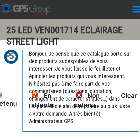
25 LED VEN001714 ECLAIRAGE
STREET LIGHT
Bonjour, Je pense que ce catalague porte sur
des produits sucesptibles de vous
interesser. Je vous laisse le feuilleter et
épingler les produits qui vous interessent.
N'hésitez pas à me faire part de vos
commentaires (questions, quotation,
En
Non
Clear
changement de caractéristiques…) dans
etenu
attente
retenu
l'espace dédié afin de répondre au plus juste
à votre demande. A très bientôt,
Administrateur GPS