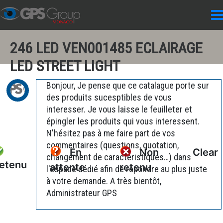
246 LED VEN001485 ECLAIRAGE
LED STREET LIGHT
Bonjour, Je pense que ce catalague porte sur
des produits sucesptibles de vous
interesser. Je vous laisse le feuilleter et
épingler les produits qui vous interessent.
N'hésitez pas à me faire part de vos
commentaires (questions, quotation,
En
Non
Clear
changement de caractéristiques…) dans
etenu
attente
retenu
l'espace dédié afin de répondre au plus juste
à votre demande. A très bientôt,
Administrateur GPS