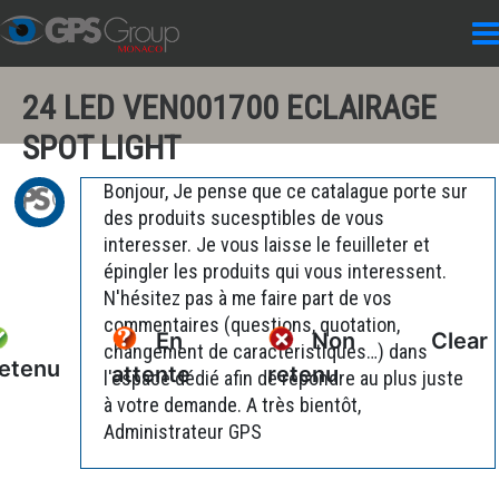
24 LED VEN001700 ECLAIRAGE
SPOT LIGHT
Bonjour, Je pense que ce catalague porte sur
des produits sucesptibles de vous
interesser. Je vous laisse le feuilleter et
épingler les produits qui vous interessent.
N'hésitez pas à me faire part de vos
commentaires (questions, quotation,
En
Non
Clear
changement de caractéristiques…) dans
etenu
attente
retenu
l'espace dédié afin de répondre au plus juste
à votre demande. A très bientôt,
Administrateur GPS