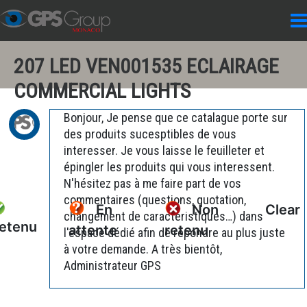
207 LED VEN001535 ECLAIRAGE
COMMERCIAL LIGHTS
Bonjour, Je pense que ce catalague porte sur
des produits sucesptibles de vous
interesser. Je vous laisse le feuilleter et
épingler les produits qui vous interessent.
N'hésitez pas à me faire part de vos
commentaires (questions, quotation,
En
Non
Clear
changement de caractéristiques…) dans
etenu
attente
retenu
l'espace dédié afin de répondre au plus juste
à votre demande. A très bientôt,
Administrateur GPS