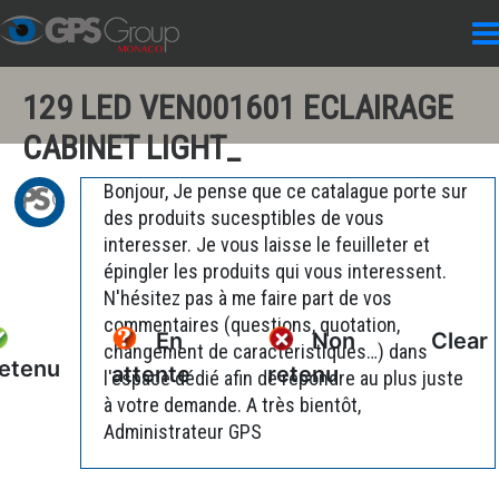
129 LED VEN001601 ECLAIRAGE
CABINET LIGHT_
Bonjour, Je pense que ce catalague porte sur
des produits sucesptibles de vous
interesser. Je vous laisse le feuilleter et
épingler les produits qui vous interessent.
N'hésitez pas à me faire part de vos
commentaires (questions, quotation,
En
Non
Clear
changement de caractéristiques…) dans
etenu
attente
retenu
l'espace dédié afin de répondre au plus juste
à votre demande. A très bientôt,
Administrateur GPS