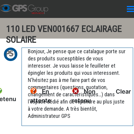
110 LED VEN001667 ECLAIRAGE
SOLAIRE
Bonjour, Je pense que ce catalague porte sur
des produits sucesptibles de vous
interesser. Je vous laisse le feuilleter et
épingler les produits qui vous interessent.
N'hésitez pas à me faire part de vos
commentaires (questions, quotation,
En
Non
Clear
changement de caractéristiques…) dans
etenu
attente
retenu
l'espace dédié afin de répondre au plus juste
à votre demande. A très bientôt,
Administrateur GPS